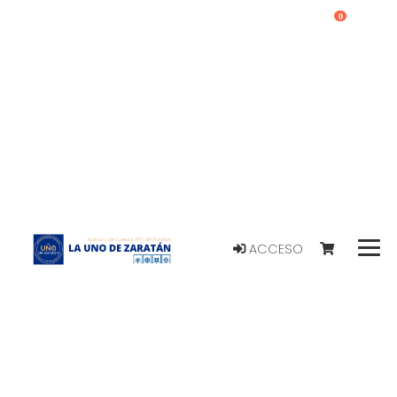
0
ACCESO