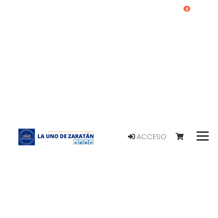
0
ACCESO