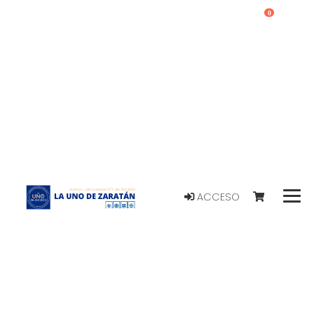
0
ACCESO