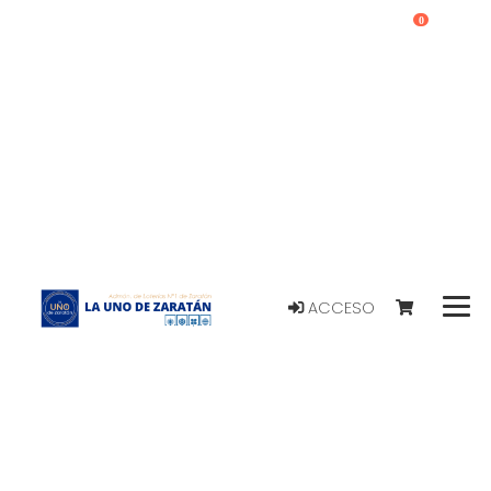
0
ACCESO